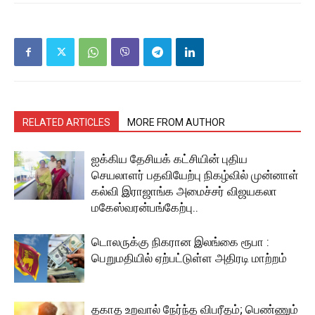
RELATED ARTICLES
MORE FROM AUTHOR
ஐக்கிய தேசியக் கட்சியின் புதிய
செயலாளர் பதவியேற்பு நிகழ்வில் முன்னாள்
கல்வி இராஜாங்க அமைச்சர் விஜயகலா
மகேஸ்வரன்பங்கேற்பு..
டொலருக்கு நிகரான இலங்கை ரூபா :
பெறுமதியில் ஏற்பட்டுள்ள அதிரடி மாற்றம்
தகாத உறவால் நேர்ந்த விபரீதம்; பெண்ணும்