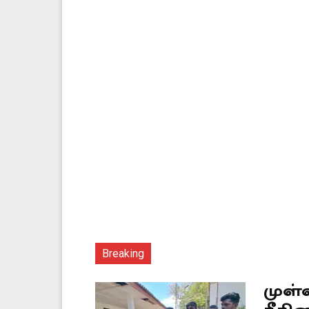
Breaking
முள்