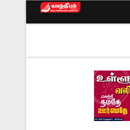
Yarldeepam
News