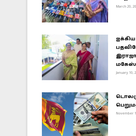
March 20, 2
ஐக்கிய
பதவியே
இராஜா
மகேஸ்வ
January 10, 
டொலரு
பெறுமத
November 1