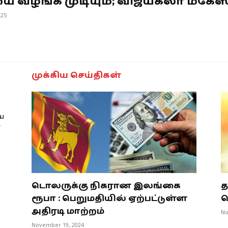
யை வழங்க முடியும்; விஜயகலா மகேஸ்
025
முக்கிய செய்திகள்
ை
ா
டொலருக்கு நிகரான இலங்கை
த
ரூபா : பெறுமதியில் ஏற்பட்டுள்ள
ப
அதிரடி மாற்றம்
No
November 19, 2024