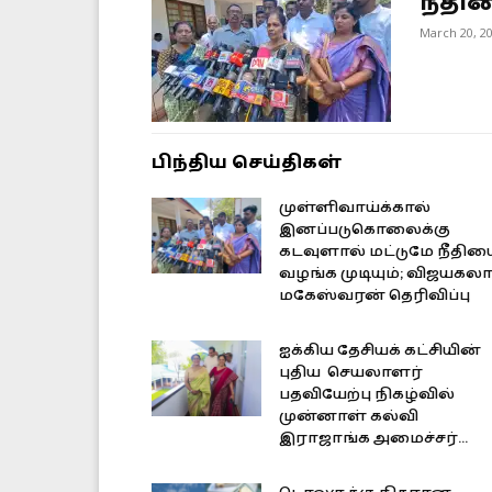
நீதி
March 20, 2
பிந்திய செய்திகள்
முள்ளிவாய்க்கால்
இனப்படுகொலைக்கு
கடவுளால் மட்டுமே நீதிய
வழங்க முடியும்; விஜயகல
மகேஸ்வரன் தெரிவிப்பு
ஐக்கிய தேசியக் கட்சியின்
புதிய செயலாளர்
பதவியேற்பு நிகழ்வில்
முன்னாள் கல்வி
இராஜாங்க அமைச்சர்...