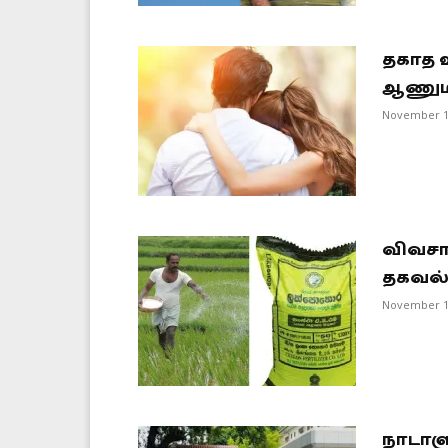
தகாத உ
ஆணும்
November 1
விவசா
தகவல
November 1
நாடாள