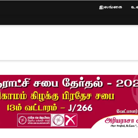
இலங்கை
உல