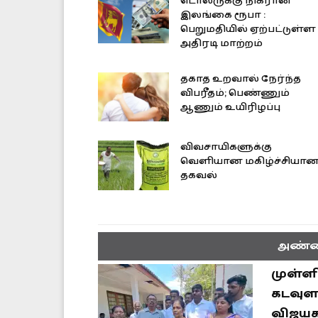
டொலருக்கு நிகரான
இலங்கை ரூபா :
பெறுமதியில் ஏற்பட்டுள்ள
அதிரடி மாற்றம்
தகாத உறவால் நேர்ந்த
விபரீதம்; பெண்ணும்
ஆணும் உயிரிழப்பு
விவசாயிகளுக்கு
வெளியான மகிழ்ச்சியா
தகவல்
அண்ம
முள்ள
கடவுளா
விஜயக