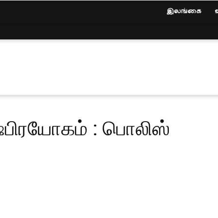
இலங்கை
ஷ்பிரயோகம் : பொலிஸ்