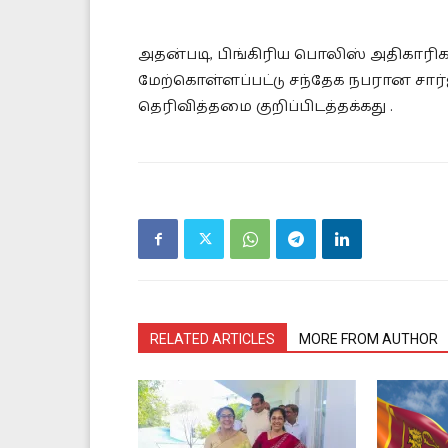
அதன்படி, பிங்கிரிய பொலிஸ் அதிக
மேற்கொள்ளப்பட்டு சந்தேக நபரான சார
தெரிவித்தமை குறிப்பிடத்தக்கது .
RELATED ARTICLES
MORE FROM AUTHOR